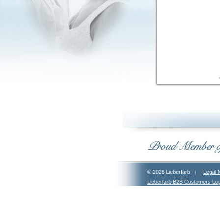
© 2026 Lieberfarb
Legal 
Lieberfarb B2B Customers Log